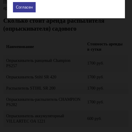
Подробные инструкции и регламент заключения договора
Согласен
аренды смотрите в разделе Условия аренды.
Сколько стоит
аренда распылителя
(опрыскивателя) садового
Стоимость аренды
Наименование
в сутки
Опрыскиватель ранцевый Champion
1700 руб.
PS257
Опрыскиватель Stihl SR 420
1700 руб.
Распылитель STIHL SR 200
1700 руб.
Опрыскиватель-распылитель CHAMPION
1700 руб.
PS282
Опрыскиватель аккумуляторный
600 руб.
VILLARTEC OA 1221