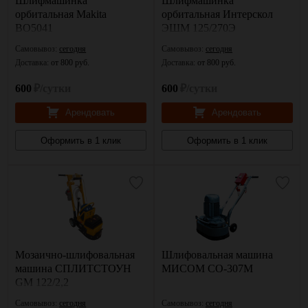
Шлифмашинка
Шлифмашинка
орбитальная Makita
орбитальная Интерскол
BO5041
ЭШМ 125/270Э
Самовывоз:
сегодня
Самовывоз:
сегодня
Доставка:
от 800 руб.
Доставка:
от 800 руб.
600
₽/сутки
600
₽/сутки
Арендовать
Арендовать
Оформить в 1 клик
Оформить в 1 клик
Мозаично-шлифовальная
Шлифовальная машина
машина СПЛИТСТОУН
МИСОМ СО-307М
GM 122/2,2
Самовывоз:
сегодня
Самовывоз:
сегодня