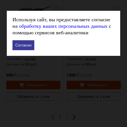
Используя сайт, вы предоставляете согласие
на
обработку ваших персональных данных
с
помощью сервисов веб-аналитики
Эксцентриковая
Алмазная шлифовальная
шлифмашина Makita BO
машина Hilti DGH 130
Согласен
5030
Самовывоз:
сегодня
Самовывоз:
сегодня
Доставка:
от 800 руб.
Доставка:
от 800 руб.
600
₽/сутки
1400
₽/сутки
Арендовать
Арендовать
Оформить в 1 клик
Оформить в 1 клик
1
2