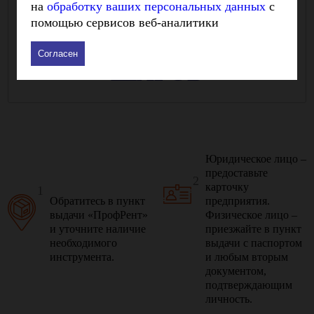
на
обработку ваших персональных данных
с
Как арендовать инструмент в Самаре:
помощью сервисов веб-аналитики
ПЯТЬ
ПРОСТЫХ
Согласен
ШАГОВ
Юридическое лицо –
предоставьте
2
карточку
1
Обратитесь в пункт
предприятия.
выдачи «ПрофРент»
Физическое лицо –
и уточните наличие
приезжайте в пункт
необходимого
выдачи с паспортом
инструмента.
и любым вторым
документом,
подтверждающим
личность.