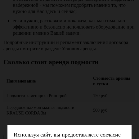
набережной - мы поможем подобрать именно то, что
нужно для Вас здесь и сейчас;
если нужно, расскажем и покажем, как максимально
эффективно и безопасно использовать оборудование при
решении именно Вашей задачи.
Подробные инструкции и регламент заключения договора
аренды смотрите в разделе Условия аренды.
Сколько стоит
аренда подмости
Стоимость аренды
Наименование
в сутки
Подмости каменщика Ринстрой
150 руб.
Передвижные монтажные подмости
500 руб.
KRAUSE CORDA 3м
Используя сайт, вы предоставляете согласие