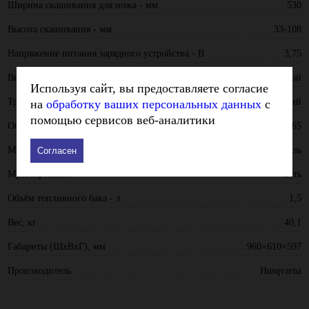
Ширина скашивания для ножа - мм
530
Высота скашивания - мм
33-108
Напряжение питания зарядного устройства - В
3,75
Выброс травы
Боковой
Используя сайт, вы предоставляете согласие
Травосборник
Мягкий
на
обработку ваших персональных данных
с
помощью сервисов веб-аналитики
Объем травосборника - л
65
Материал корпуса
Сталь
Согласен
Мульчирование
Есть
Объём топливного бака - л
1,5
Вес, кг
40,1
Габариты (ШхВхГ), мм
960×610×597
Производитель
Husqvarna