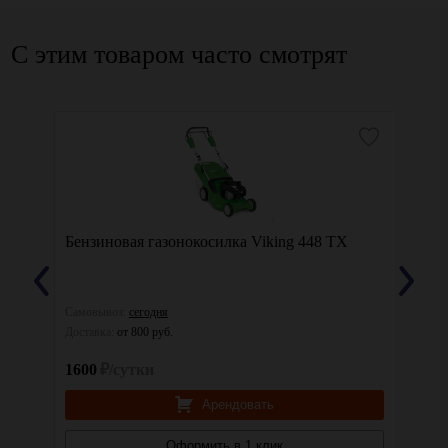
С этим товаром часто смотрят
19SP
Бензиновая газонокосилка Viking 448 TX
Бензи
Самовывоз:
сегодня
Самовы
Доставка:
от 800 руб.
Доставк
1600
₽/сутки
1600
Арендовать
Оформить в 1 клик