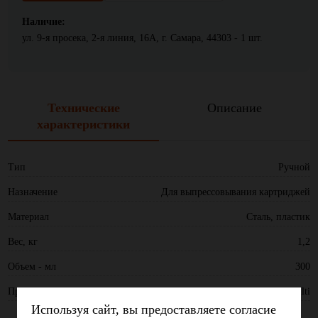
Наличие:
ул. 9-я просека, 2-я линия, 16А, г. Самара, 44303 - 1 шт.
Технические
Описание
характеристики
Тип
Ручной
Назначение
Для выпрессовывания картриджей
Материал
Сталь, пластик
Вес, кг
1,2
Объем - мл
300
Производитель
Hilti
Используя сайт, вы предоставляете согласие