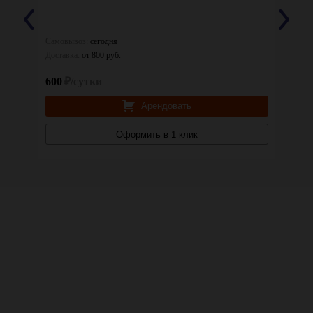
Самовывоз:
сегодня
Самовы
Доставка:
от 800 руб.
Доставк
600
₽/сутки
600
₽
Арендовать
Оформить в 1 клик