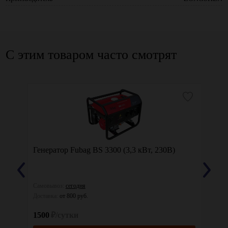
С этим товаром часто смотрят
(8,5
Генератор Fubag BS 3300 (3,3 кВт, 230В)
Генер
Самовывоз:
сегодня
Самовы
Доставка:
от 800 руб.
Доставк
1500
₽/сутки
2000