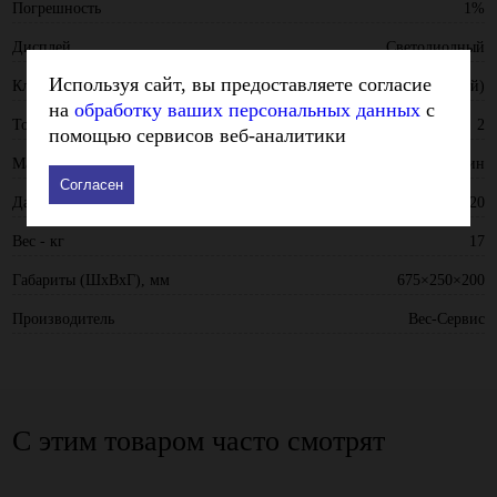
Погрешность
1%
Дисплей
Светодиодный
Используя сайт, вы предоставляете согласие
Класс точности по ГОСТ OML R76-1-2011
III (средний)
на
обработку ваших персональных данных
с
Точность измерения (шаг деления) - кг
2
помощью сервисов веб-аналитики
Материал корпуса
Силумин
Согласен
Дальность действия пульта ДУ - м
20
Вес - кг
17
Габариты (ШхВхГ), мм
675×250×200
Производитель
Вес-Cервис
С этим товаром часто смотрят