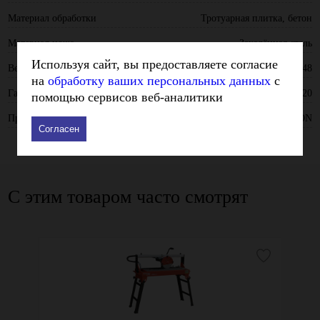
Материал обработки
Тротуарная плитка, бетон
Материал ножа
Закалённая сталь
Используя сайт, вы предоставляете согласие
Вес - кг
48
на
обработку ваших персональных данных
с
Габариты, Д х Ш х В - мм
1150х500х320
помощью сервисов веб-аналитики
Производитель
X-BETON
Согласен
С этим товаром часто смотрят