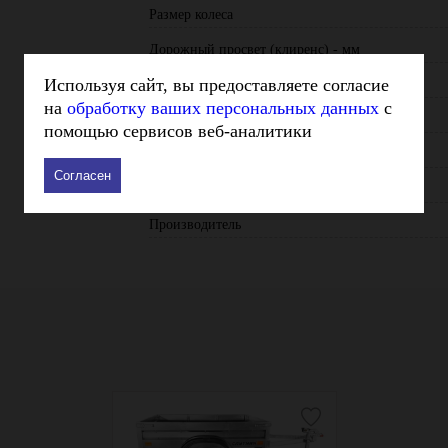
Размер колеса
Дорожный просвет (клиренс) - мм
Используя сайт, вы предоставляете согласие
Объем кузова, м³
на
обработку ваших персональных данных
с
Штекер
помощью сервисов веб-аналитики
Вес, кг
Согласен
Габариты (ШхВхГ), мм
Производитель