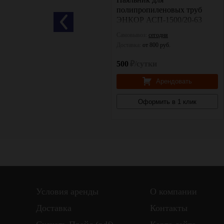
труб Sturm TW7219
полипропиленовых труб
ЭНКОР АСП-1500/20-63
Самовывоз:
сегодня
Самовывоз:
сегодня
Доставка:
от 800 руб.
Доставка:
от 800 руб.
500
₽/сутки
500
₽/сутки
Арендовать
Арендовать
Оформить в 1 клик
Оформить в 1 клик
Условия аренды
О компании
Доставка
Контакты