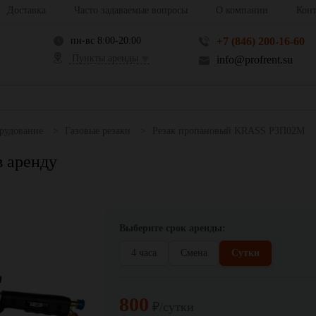
Доставка
Часто задаваемые вопросы
О компании
Конт
пн-вс 8:00-20:00
+7 (846) 200-16-60
Пункты аренды
info@profrent.su
рудование
Газовые резаки
Резак пропановый KRASS Р3П02М
 аренду
Выберите срок аренды:
4 часа
Смена
Сутки
800
₽/сутки