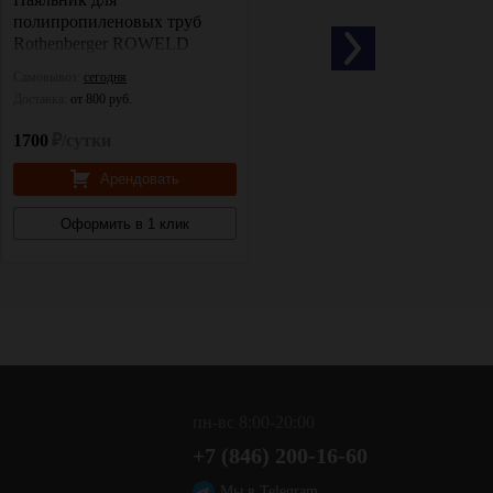
полипропиленовых труб
труб Sturm TW7219
Rothenberger ROWELD
P110E
Самовывоз:
сегодня
Самовывоз:
сегодня
Доставка:
от 800 руб.
Доставка:
от 800 руб.
1700
₽/сутки
500
₽/сутки
Арендовать
Арендовать
Оформить в 1 клик
Оформить в 1 клик
пн-вс 8:00-20:00
+7 (846) 200-16-60
,
Мы в Telegram