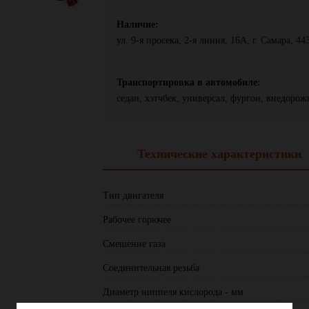
Наличие:
ул. 9-я просека, 2-я линия, 16А, г. Самара, 44
Транспортировка в автомобиле:
седан, хэтчбек, универсал, фургон, внедоро
Технические характеристики
Тип двигателя
Рабочее горючее
Смешение газа
Соединительная резьба
Диаметр ниппеля кислорода - мм