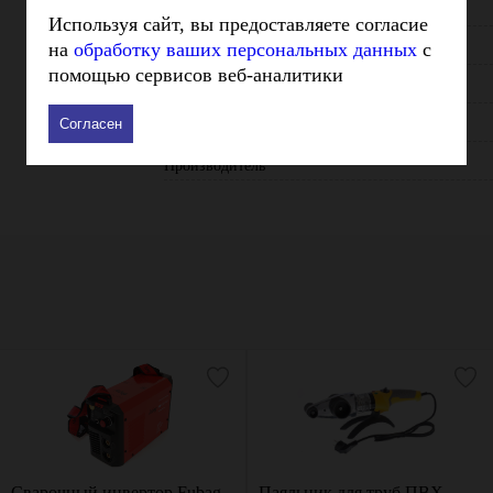
Диаметр ниппеля кислород - мм
Используя сайт, вы предоставляете согласие
на
обработку ваших персональных данных
с
Толщина реза - мм
помощью сервисов веб-аналитики
Вес - кг
Согласен
Габариты - мм
Производитель
Сварочный инвертор Fubag
Паяльник для труб ПВХ