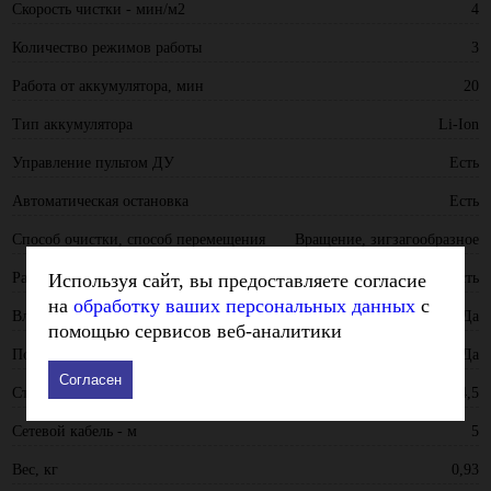
Скорость чистки - мин/м2
4
Количество режимов работы
3
Работа от аккумулятора, мин
20
Тип аккумулятора
Li-Ion
Управление пультом ДУ
Есть
Автоматическая остановка
Есть
Способ очистки, способ перемещения
Вращение, зигзагообразное
Распыление жидкости на стекло
Используя сайт, вы предоставляете согласие
Есть
на
обработку ваших персональных данных
с
Влажная уборка
Да
помощью сервисов веб-аналитики
Полностью автоматическая уборка
Да
Согласен
Страховочный трос - м
4,5
Сетевой кабель - м
5
Вес, кг
0,93