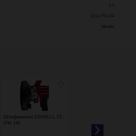
3,5
521х179х124
Metabo
Шлифмашина EINHELL TE-
Вертикальная шлифовальная
DW 180
машина MESSER M3026