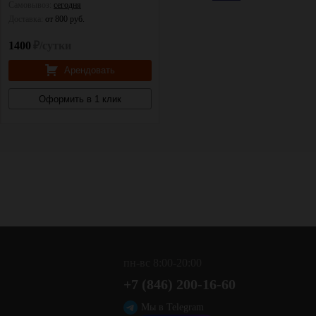
Самовывоз:
сегодня
Самовывоз:
сегодня
Доставка:
от 800 руб.
Доставка:
от 800 руб.
1400
₽/сутки
1500
₽/сутки
Арендовать
Арендовать
Оформить в 1 клик
Оформить в 1 клик
пн-вс 8:00-20:00
+7 (846) 200-16-60
,
Мы в Telegram