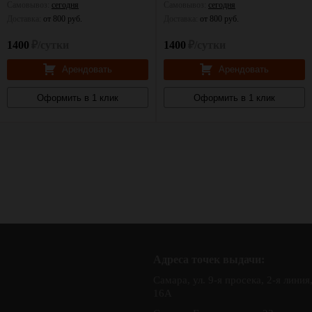
Самовывоз:
сегодня
Самовывоз:
сегодня
Доставка:
от 800 руб.
Доставка:
от 800 руб.
1400
₽/сутки
1400
₽/сутки
Арендовать
Арендовать
Оформить в 1 клик
Оформить в 1 клик
Адреса точек выдачи:
Самара, ул. 9-я просека, 2-я линия
16А