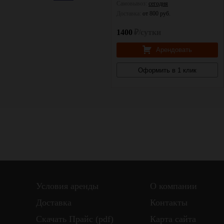
Самовывоз:
сегодня
Самовывоз:
сегодня
Доставка:
от 800 руб.
Доставка:
от 800 руб.
1500
₽/сутки
1400
₽/сутки
Арендовать
Арендовать
Оформить в 1 клик
Оформить в 1 клик
Условия аренды
О компании
Доставка
Контакты
Скачать Прайс (pdf)
Карта сайта