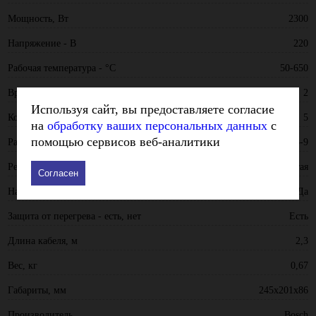
Мощность, Вт
2300
Напряжение - В
220
Рабочая температура - °С
50-650
Время нагрева, мин
2
Используя сайт, вы предоставляете согласие
Количество насадок в наборе
5
на
обработку ваших персональных данных
с
помощью сервисов веб-аналитики
Расход воздуха - куб.м/мин
2,5-9
Регулировка температуры - плавная, ступенчатая
Ступенчатая
Согласен
Наличие жк дисплея
Да
Защита от перегрева - есть, нет
Есть
Длина кабеля, м
2,3
Вес, кг
0,67
Габариты, мм
245х201х86
Производитель
Bosch