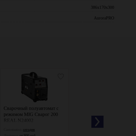
386x170x300
AuroraPRO
Сварочный полуавтомат с
Сварочный инвертор
режимом MIG Сварог 200
РЕСАНТА САИ 220
REAL N24002
Самовывоз:
сегодня
Самовывоз:
сегодня
Доставка:
от 800 руб.
Доставка:
от 800 руб.