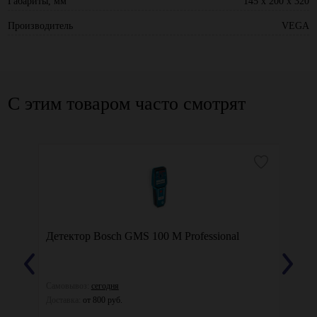
Габариты, мм
145 x 200 x 320
Производитель
VEGA
С этим товаром часто смотрят
Детектор Bosch GMS 100 M Professional
Детек
Самовывоз:
сегодня
Самовы
Доставка:
от 800 руб.
Доставк