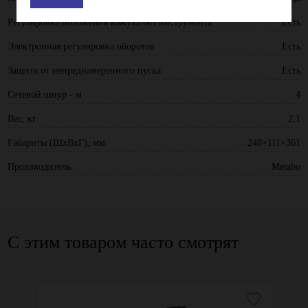
Регулировка положения кожуха без инструмента
Есть
Электронная регулировка оборотов
Есть
Защита от непреднамеренного пуска
Есть
Сетевой шнур - м
4
Вес, кг
2,1
Габариты (ШхВхГ), мм
248×111×361
Производитель
Metabo
С этим товаром часто смотрят