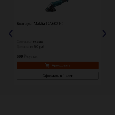
Болгарка Makita GA6021C
Болга
Самовывоз:
сегодня
Самовы
Доставка:
от 800 руб.
Доставк
600
₽/сутки
600
₽
Арендовать
Оформить в 1 клик