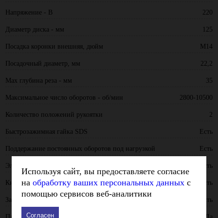
Напряжение - В
220
Диаметр диска - мм
125
Посадка коронки внешняя, дюйм
М14
Посадочный диаметр, мм
22,2
Max глубина реза - мм
35
Максимальное число оборотов - об/мин
2800-10500
Количество положений рукоятки
2
Быстрозажимная гайка SDS
Есть
Поддержание постоянных оборотов под нагрузкой
Есть
Электр. регулировка оборотов
Есть
Используя сайт, вы предоставляете согласие
на
обработку ваших персональных данных
с
Кнопка фиксации пуска
Есть
помощью сервисов веб-аналитики
Защита от перегрева двигателя
Есть
Согласен
Плавный пуск
Да