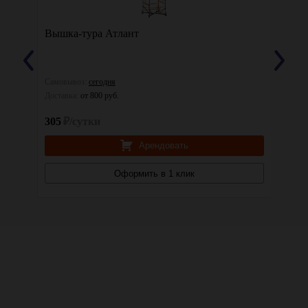
Вышка-тура Атлант
Вышка
Самовывоз:
сегодня
Самовы
Доставка:
от 800 руб.
Доставк
305
₽/сутки
245
₽
Арендовать
Оформить в 1 клик