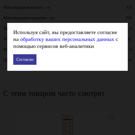
Максимальная высота - м
8,6
Максимальная нагрузка - кг
250
Высота секции - м
1,2
Используя сайт, вы предоставляете согласие
на
обработку ваших персональных данных
с
Матрицы - мм
42
помощью сервисов веб-аналитики
Максимальная высота площадки - м
7,4
Согласен
Производитель
Ринстрой
С этим товаром часто смотрят