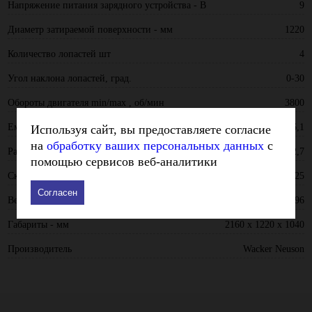
Напряжение питания зарядного устройства - В
9
Диаметр затираемой поверхности - мм
1220
Количество лопастей шт
4
Угол наклона лопастей, град.
0-30
Обороты двигателя min/max , об/мин
3800
Емкость бака , л
6,1
Используя сайт, вы предоставляете согласие
на
обработку ваших персональных данных
с
Расход топлива, л/час
2,7
помощью сервисов веб-аналитики
Скорость вращения лопастей , об/мин
60-125
Согласен
Вес, кг
96
Габариты - мм
2160 x 1220 x 1040
Производитель
Wacker Neuson