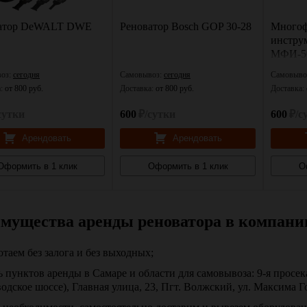
атор DeWALT DWE
Реноватор Bosch GOP 30-28
Многоф
инстру
МФИ-5
оз:
сегодня
Самовывоз:
сегодня
Самовыво
а:
от 800 руб.
Доставка:
от 800 руб.
Доставка:
сутки
600
₽/сутки
600
₽/с
Арендовать
Арендовать
Оформить в 1 клик
Оформить в 1 клик
О
мущества аренды реноватора в компан
отаем без залога и без выходных;
ь пунктов аренды в Самаре и области для самовывоза: 9-я просек
водское шоссе), Главная улица, 23, Пгт. Волжский, ул. Максима Г