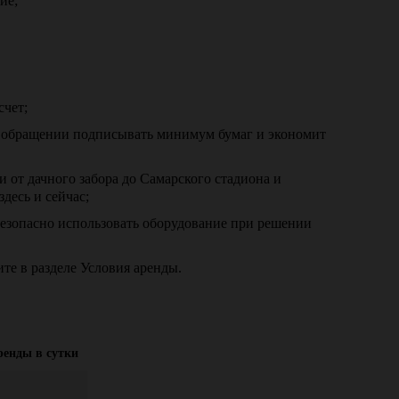
ие;
счет;
м обращении подписывать минимум бумаг и экономит
 от дачного забора до Самарского стадиона и
десь и сейчас;
безопасно использовать оборудование при решении
те в разделе Условия аренды.
ренды в сутки