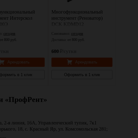
ункциональный
Многофункциональный
мент Интерскол
инструмент (Реноватор)
00Э
DCK KDMD12
з:
сегодня
Самовывоз:
сегодня
от 800 руб.
Доставка:
от 800 руб.
утки
600
₽/сутки
Арендовать
Арендовать
формить в 1 клик
Оформить в 1 клик
ии «ПрофРент»
а, 2-я линия, 16А, Управленческий тупик, 7к1
орького, 18, с. Красный Яр, ул. Комсомольская 281;