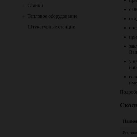
при
Станки
с 0
Тепловое оборудование
ски
Штукатурные станции
опе
при
зак
Ваш
у н
наб
есл
име
Подробн
Скол
Наиме
Ренова