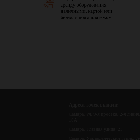
аренду оборудования
наличными, картой или
безналичным платежом.
Адреса точек выдачи:
Самара, ул. 9-я просека, 2-я линия
16А
Самара, Главная улица, 23
Самара, Управленческий тупик, 7