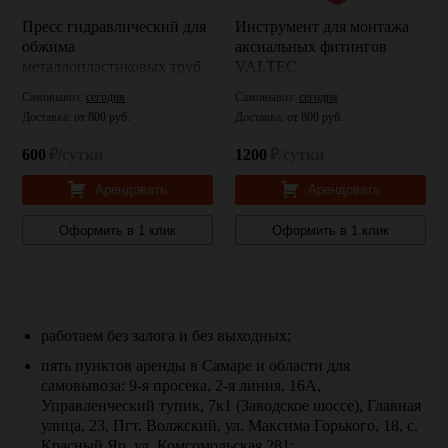
Пресс гидравлический для
Инструмент для монтажа
обжима
аксиальных фитингов
металлопластиковых труб
VALTEC
и фитингов LW-1632L
Самовывоз:
сегодня
Самовывоз:
сегодня
Манкупер
Доставка:
от 800 руб.
Доставка:
от 800 руб.
600
₽/сутки
1200
₽/сутки
Арендовать
Арендовать
Оформить в 1 клик
Оформить в 1 клик
работаем без залога и без выходных;
пять пунктов аренды в Самаре и области для
самовывоза: 9-я просека, 2-я линия, 16А,
Управленческий тупик, 7к1 (Заводское шоссе), Главная
улица, 23, Пгт. Волжский, ул. Максима Горького, 18, с.
Красный Яр, ул. Комсомольская 281;