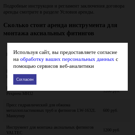
Подробные инструкции и регламент заключения договора
аренды смотрите в разделе Условия аренды.
Сколько стоит
аренда инструмента для
монтажа аксиальных фитингов
Стоимость
Используя сайт, вы предоставляете согласие
Наименование
аренды в
на
обработку ваших персональных данных
с
сутки
помощью сервисов веб-аналитики
Инструмент для монтажа аксиальных фитингов
1200 руб.
PRO AQUA AXTOOL-1632
Согласен
Ручной гидравлический аксиальный пресс V-
1200 руб.
Pexpress MH32
Пресс гидравлический для обжима
металлопластиковых труб и фитингов LW-1632L
600 руб.
Манкупер
Инструмент для монтажа аксиальных фитингов
1200 руб.
VALTEC