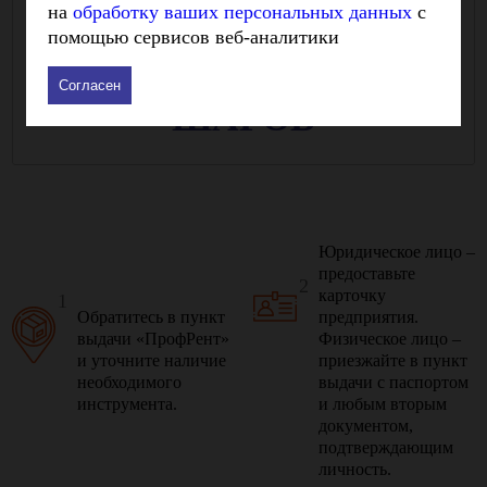
на
обработку ваших персональных данных
с
Как арендовать инструмент в Самаре:
помощью сервисов веб-аналитики
ПЯТЬ
ПРОСТЫХ
Согласен
ШАГОВ
Юридическое лицо –
предоставьте
2
карточку
1
Обратитесь в пункт
предприятия.
выдачи «ПрофРент»
Физическое лицо –
и уточните наличие
приезжайте в пункт
необходимого
выдачи с паспортом
инструмента.
и любым вторым
документом,
подтверждающим
личность.