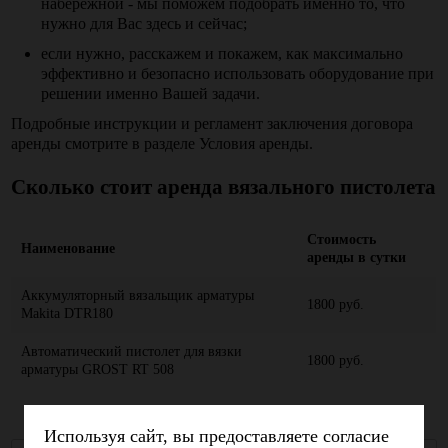
набережной - мы поможем подобрать именно то, что
нужно для Вас здесь и сейчас;
если нужно, расскажем и покажем, как максимально
эффективно и безопасно использовать оборудование при
решении именно Вашей задачи.
Подробные инструкции и регламент заключения договора
аренды смотрите в разделе Условия аренды.
Сколько стоит
аренда вязального пистолета
Стоимость
Наименование
аренды в сутки
Аккумуляторный вязальщик арматуры
1800 руб.
Makita DTR180
Автоматический пистолет для вязки
1800 руб.
арматуры GROST RT 508
Используя сайт, вы предоставляете согласие