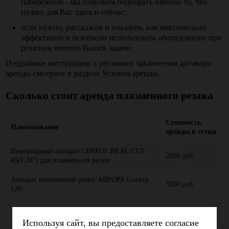
набережной - мы поможем подобрать именно то, что
нужно для Вас здесь и сейчас;
если нужно, расскажем и покажем, как максимально
эффективно и безопасно использовать оборудование при
решении именно Вашей задачи.
Подробные инструкции и регламент заключения договора
аренды смотрите в разделе Условия аренды.
Сколько стоит
аренда плазменного резака
Стоимость
Наименование
аренды в сутки
Инверторный аппарат СВАРОГ REAL CUT
2000 руб.
45(L207) для плазменной резки
Аппарат плазменной резки АВРОРА Спектр
3500 руб.
120
Используя сайт, вы предоставляете согласие