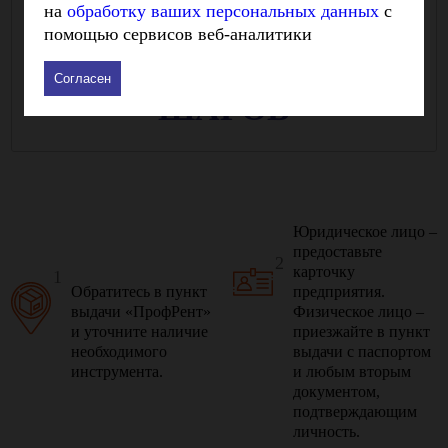
на
обработку ваших персональных данных
с
Как арендовать инструмент в Самаре:
помощью сервисов веб-аналитики
ПЯТЬ
ПРОСТЫХ
Согласен
ШАГОВ
Юридическое лицо –
предоставьте
2
карточку
1
Обратитесь в пункт
предприятия.
выдачи «ПрофРент»
Физическое лицо –
и уточните наличие
приезжайте в пункт
необходимого
выдачи с паспортом
инструмента.
и любым вторым
документом,
подтверждающим
личность.