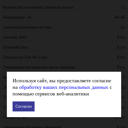
Количество положений поворота долота
12
Напряжение - В
40+40
Антивибрационная система
Да
Система AWS
Есть
Плавный пуск
Есть
Технология Soft No Load
Есть
Электронная регулировка числа оборотов
Есть
Количество скоростей
5
Используя сайт, вы предоставляете согласие
на
обработку ваших персональных данных
с
Электрическая регулировка оборотов
Да
помощью сервисов веб-аналитики
Тип патрона
SDS-Max
Согласен
Система AVT
Есть
Габариты, мм
Li-Ion
Электрический тормоз двигателя
Есть