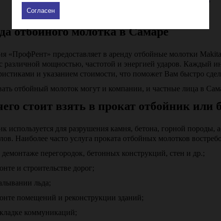
1
2
Согласен
да отбойного молотка в Самаре
я «ПрофРент» предоставляет в аренду отбойные молотки Makita, B
с различной мощностью, частотой и энергией ударов. Каждый 
ристиками и указанием стоимости, что поможет Вам быстро сдел
ать отбойный молоток могут и компании, и частные лица в Сама
чего стоит взять в прокат отбойник или 
к используется для разрушения камня, бетона, горной породы, а
лов. Наиболее часто услуга проката отбойных молотков востре
 демонтаже перегородок, бетонных конструкций, стен и др.;
онте и строительстве дорог;
алывании льда;
онте помещений и реконструкции зданий;
кладке коммуникаций;