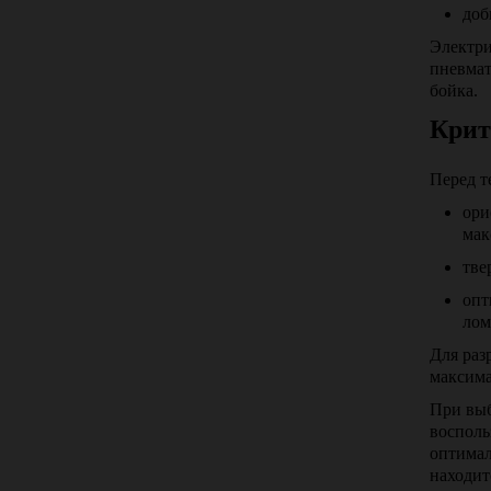
доб
Электри
пневмат
бойка.
Крит
Перед т
ори
мак
тве
опт
лом
Для раз
максима
При выб
восполь
оптимал
находит