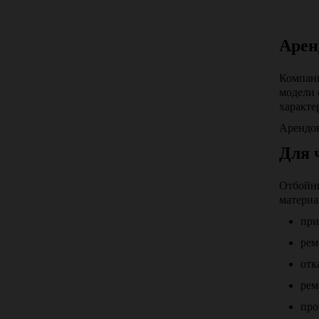
Арен
Компани
модели 
характе
Арендов
Для 
Отбойни
материа
при
рем
отк
рем
про