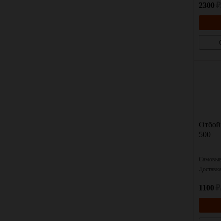
2300
₽
Отбой
500
Самовыв
Доставк
1100
₽