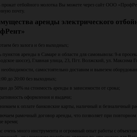
ь прокат отбойного молотка Вы можете через сайт ООО «ПрофРен
нную почту.
мущества аренды электрического отбой
фРент»
отаем без залога и без выходных;
ь пунктов аренды в Самаре и области для самовывоза: 9-я просек
водское шоссе), Главная улица, 23, Пгт. Волжский, ул. Максима Г
 необходимости, самостоятельно доставим и вывезем оборудован
8:00 до 20:00 без выходных;
дки до 50% на стоимость аренды в зависимости от срока;
ративность оформления и выдачи;
нимаем к оплате банковские карты, наличный и безналичный ра
лючаем рамочный договор аренды, что позволяет при повторно
е время;
ас очень много инструмента и огромный опыт работы с объектами
ережной - мы поможем подобрать именно то, что нужно для Вас з