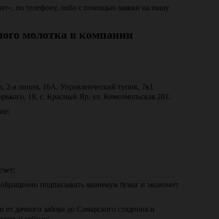
т», по телефону, либо с помощью заявки на нашу
ного молотка в компании
а, 2-я линия, 16А, Управленческий тупик, 7к1
орького, 18, с. Красный Яр, ул. Комсомольская 281;
ие;
счет;
м обращении подписывать минимум бумаг и экономит
 от дачного забора до Самарского стадиона и
десь и сейчас;