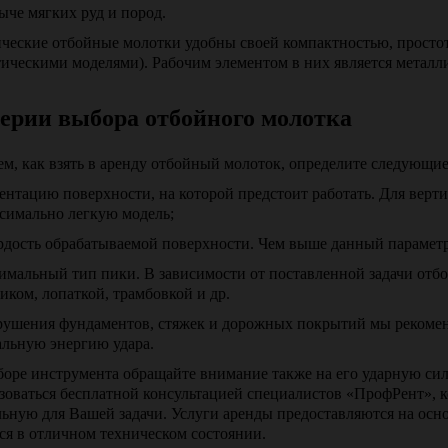
ыче мягких руд и пород.
ческие отбойные молотки удобны своей компактностью, простот
ическими моделями). Рабочим элементом в них является металл
ерии выбора отбойного молотка
ем, как взять в аренду отбойный молоток, определите следующи
ентацию поверхности, на которой предстоит работать. Для верт
симально легкую модель;
рдость обрабатываемой поверхности. Чем выше данный параметр
имальный тип пики. В зависимости от поставленной задачи отб
иком, лопаткой, трамбовкой и др.
рушения фундаментов, стяжек и дорожных покрытий мы рекоме
льную энергию удара.
оре инструмента обращайте внимание также на его ударную сил
зоваться бесплатной консультацией специалистов «ПрофРент», к
ьную для Вашей задачи. Услуги аренды предоставляются на осн
ся в отличном техническом состоянии.