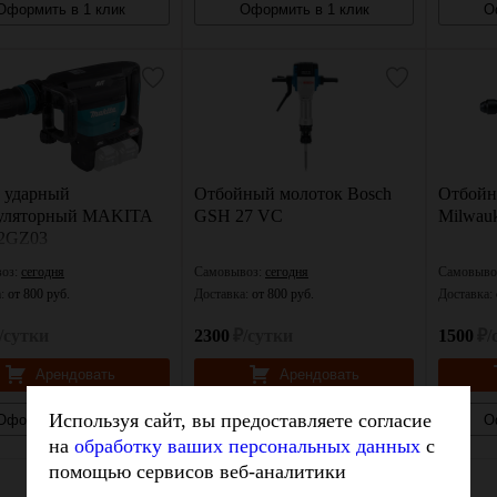
Оформить в 1 клик
Оформить в 1 клик
О
 ударный
Отбойный молоток Bosch
Отбойн
уляторный MAKITA
GSH 27 VC
Milwauk
2GZ03
оз:
сегодня
Самовывоз:
сегодня
Самовыво
а:
от 800 руб.
Доставка:
от 800 руб.
Доставка:
/сутки
2300
₽/сутки
1500
₽/
Арендовать
Арендовать
Используя сайт, вы предоставляете согласие
Оформить в 1 клик
Оформить в 1 клик
О
на
обработку ваших персональных данных
с
помощью сервисов веб-аналитики