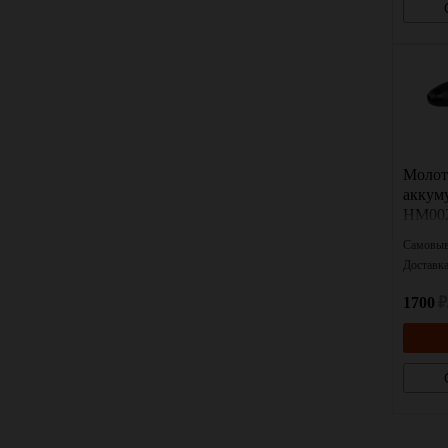
Молот
аккум
HM00
Самовыв
Доставк
1700
₽