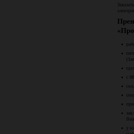
Заказат
электро
Преи
«Про
раб
пят
(За
при
с 0
ски
опе
при
зак
Ваш
у н
наб