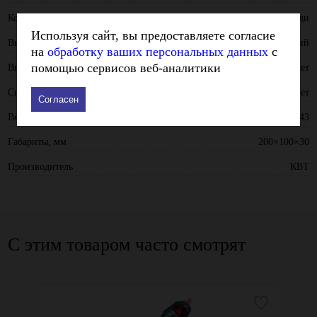
Коннекторы
Наконечники из листовой меди
Используя сайт, вы предоставляете согласие
Вид привода
Механический
на
обработку ваших персональных данных
с
помощью сервисов веб-аналитики
Винторез
Нет
Снятие изоляции
Нет
Согласен
Вес - кг
0.43
Габариты, мм
200×100×30
Производитель
КВТ
С этим товаром часто смотрят