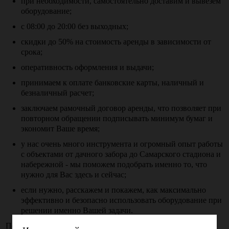
при необходимости, самостоятельно доставим и вывезем
оборудование;
с 08:00 до 20:00 без выходных;
скидки до 50% на стоимость аренды в зависимости от
срока;
оперативность оформления и выдачи;
принимаем к оплате банковские карты, наличный и
безналичный расчет;
заключаем рамочный договор аренды, что позволяет при
повторном обращении подписывать минимум бумаг и
экономит Ваше время;
у нас очень много инструмента и огромный опыт работы
с объектами от дачного забора до Самарского стадиона и
набережной - мы поможем подобрать именно то, что
нужно для Вас здесь и сейчас;
если нужно, расскажем и покажем, как максимально
эффективно и безопасно использовать оборудование при
решении именно Вашей задачи.
Подробные инструкции и регламент заключения договора