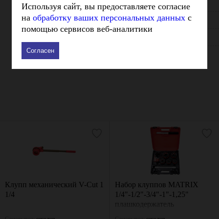
Используя сайт, вы предоставляете согласие
Вес - кг
на
обработку ваших персональных данных
с
Габариты, мм
помощью сервисов веб-аналитики
Производитель
Согласен
Клупп механический V-Cut 1
Набор клуппов MATRIX
1/4
1/4"-1/2"-3/4"-1"-1,25"
плашкодержатель