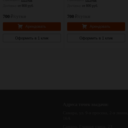
Самовывоз:
сегодня
Самовывоз:
сегодня
Доставка:
от 800 руб.
Доставка:
от 800 руб.
700
₽/сутки
700
₽/сутки
Арендовать
Арендовать
Оформить в 1 клик
Оформить в 1 клик
Адреса точек выдачи:
Самара, ул. 9-я просека, 2-я линия
16А
Самара, Главная улица, 23