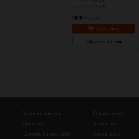
Самовывоз:
сегодня
Самовывоз:
сегодня
Доставка:
от 800 руб.
Доставка:
от 800 руб.
3000
₽/сутки
3000
₽/сутки
Арендовать
Арендовать
Оформить в 1 клик
Оформить в 1 клик
Условия аренды
О компании
Доставка
Контакты
Скачать Прайс (pdf)
Карта сайта