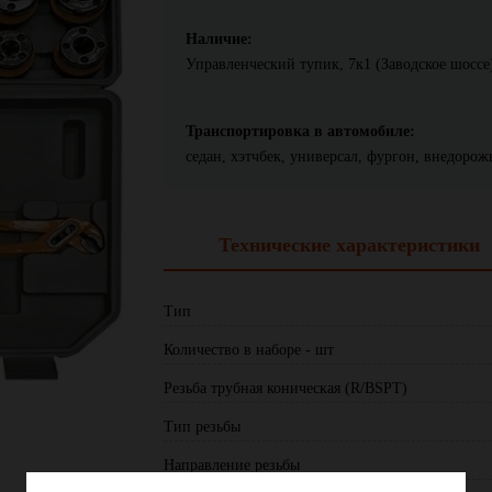
Наличие:
Управленческий тупик, 7к1 (Заводское шоссе)
Транспортировка в автомобиле:
седан, хэтчбек, универсал, фургон, внедоро
Технические характеристики
Тип
Количество в наборе - шт
Резьба трубная коническая (R/BSPT)
Тип резьбы
Направление резьбы