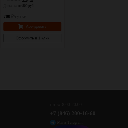
Самовывоз:
сегодня
Самовывоз:
сегодня
Доставка:
от 800 руб.
Доставка:
от 800 руб.
700
₽/сутки
3000
₽/сутки
Арендовать
Арендовать
Оформить в 1 клик
Оформить в 1 клик
пн-вс 8:00-20:00
+7 (846) 200-16-60
,
Мы в Telegram