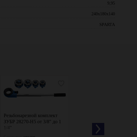
9,95
240х180х140
SPARTA
Резьбонарезной комплект
Электрический
ЗУБР 28270-Н5 от 3/8" до 1
резьбонарезной клупп V-
1/4"
Matic VOLL